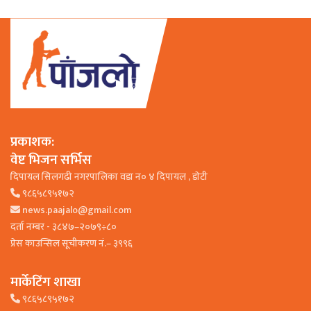
प्रकाशक:
वेष्ट भिजन सर्भिस
दिपायल सिलगढी नगरपालिका वडा न० ४ दिपायल , डाेटी
९८६५८९५१७२
news.paajalo@gmail.com
दर्ता नम्बर - ३८४७–२०७९÷८०
प्रेस काउन्सिल सूचीकरण नं.– ३९९६
मार्केटिंग शाखा
९८६५८९५१७२