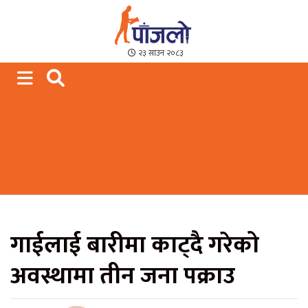
Paajalo News
We are from Far West Nepal
२३ साउन २०८३
गाईलाई बारीमा काट्दै गरेको
अवस्थामा तीन जना पक्राउ