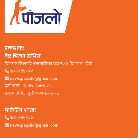
प्रकाशक:
वेष्ट भिजन सर्भिस
दिपायल सिलगढी नगरपालिका वडा न० ४ दिपायल , डाेटी
९८६५८९५१७२
news.paajalo@gmail.com
दर्ता नम्बर - ३८४७–२०७९÷८०
प्रेस काउन्सिल सूचीकरण नं.– ३९९६
मार्केटिंग शाखा
९८६५८९५१७२
news.paajalo@gmail.com