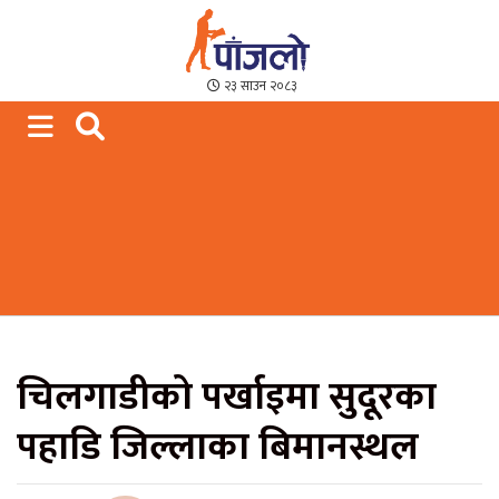
Paajalo News
We are from Far West Nepal
२३ साउन २०८३
चिलगाडीको पर्खाइमा सुदूरका
पहाडि जिल्लाका बिमानस्थल