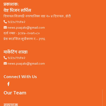
प्रकाशक:
वेष्ट भिजन सर्भिस
दिपायल सिलगढी नगरपालिका वडा न० ४ दिपायल , डाेटी
९८६५८९५१७२
news.paajalo@gmail.com
दर्ता नम्बर - ३८४७–२०७९÷८०
प्रेस काउन्सिल सूचीकरण नं.– ३९९६
मार्केटिंग शाखा
९८६५८९५१७२
news.paajalo@gmail.com
Connect With Us
Our Team
सम्पादक