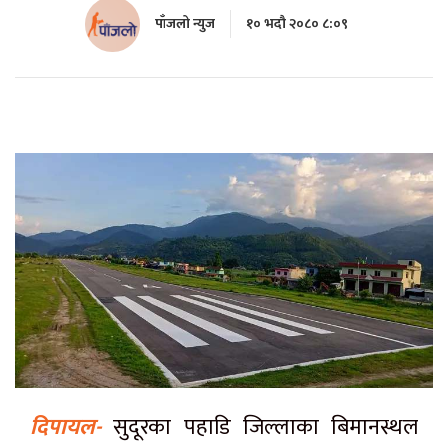
पाँजलो न्युज
१० भदौ २०८० ८:०९
दिपायल-
सुदूरका पहाडि जिल्लाका बिमानस्थल