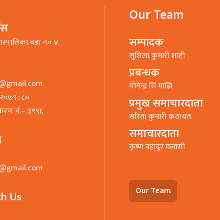
Our Team
भिस
सम्पादक
गरपालिका वडा न० ४
सुशिला कुमारी शाही
प्रबन्धक
o@gmail.com
याेगेन्द्र सिं माझि
७–२०७९÷८०
प्रमुख समाचारदाता
ीकरण नं.– ३९९६
सरिता कुमारी कठायत
समाचारदाता
ा
कृष्ण बहादुर मलासी
o@gmail.com
Our Team
th Us