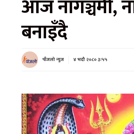
आज नागञ्चमी, न
बनाइँदै
पाँजलो न्युज
४ भदौ २०८० ३:५५