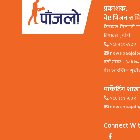
प्रकाशक:
वेष्ट भिजन सर्
दिपायल सिलगढी न
दिपायल , डाेटी
९८६५८९५१७२
news.paajal
दर्ता नम्बर - ३८४
प्रेस काउन्सिल सूच
मार्केटिंग शाख
९८६५८९५१७२
news.paajal
Connect Wi