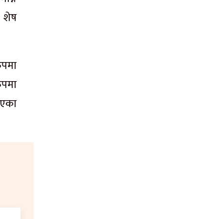
 शेष
ुपमा
ुपमा
िएका