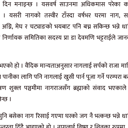
्चमीको दिन मनाइन्छ । यसवर्ष साउनमा अधिकमास परेका 
। यसरी नागको तस्वीर टाँस्दा वर्षभर घरमा नाग, सर
ग्नि, मेघ र चट्याङको भयबाट पनि बच्न सकिन्छ भन्ने धार
चाङ्ग निर्णायक समितिका सदस्य प्रा डा देवमणि भट्टराईले जा
 भएको हो । वैदिक मान्यताअनुसार नागलाई सर्पको राजा मान
पानीका लागि पनि नागलाई खुसी पार्न पूजा गर्ने परम्परा ब
वण शुक्ल पञ्चमीमा नागराजसँग ब्रह्माको संवाद भएकाले
न्छ ।
मुनि बसेका नाग रिसाई गएमा घरको जग नै भत्कन्छ भन्ने धा
िरन्तरता दिँदै आइएको हो । नागलाई विष्णु र शिवका रुपमा म