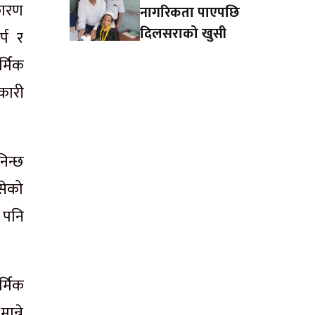
कारण
नागरिकता पाएपछि
दिलसराको खुसी
्प र
्मिक
नकारी
िन्छ
सेको
 पनि
र्मिक
ान्ने