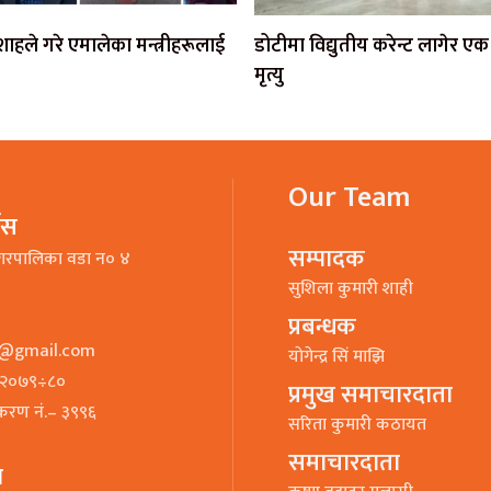
ी शाहले गरे एमालेका मन्त्रीहरूलाई
डोटीमा विद्युतीय करेन्ट लागेर 
मृत्यु
Our Team
भिस
सम्पादक
गरपालिका वडा न० ४
सुशिला कुमारी शाही
प्रबन्धक
o@gmail.com
याेगेन्द्र सिं माझि
७–२०७९÷८०
प्रमुख समाचारदाता
ीकरण नं.– ३९९६
सरिता कुमारी कठायत
समाचारदाता
ा