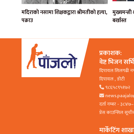
मदिराको नसामा शिक्षकद्वारा श्रीमतीको हत्या,
मुख्यमन्त्र
पक्राउ
बर्खास्त
प्रकाशक:
वेष्ट भिजन सर्
दिपायल सिलगढी न
दिपायल , डाेटी
९८६५८९५१७२
news.paajal
दर्ता नम्बर - ३८४
प्रेस काउन्सिल सूच
मार्केटिंग शाख