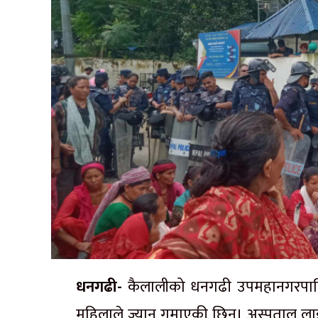
धनगढी-
कैलालीको धनगढी उपमहानगरपालि
महिलाले ज्यान गुमाएकी छिन्। अस्पताल ला