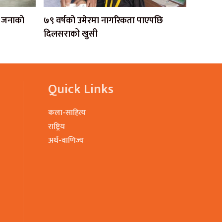
एक जनाको
७९ वर्षको उमेरमा नागरिकता पाएपछि
दिलसराको खुसी
Quick Links
कला-साहित्य
राष्ट्रिय
अर्थ-वाणिज्य