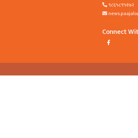
९८६५८९५१७२
news.paajal
Connect Wi