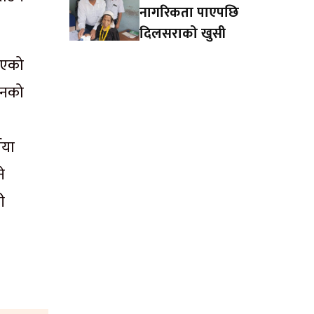
नागरिकता पाएपछि
दिलसराको खुसी
िएको
उनको
ीया
े
ी