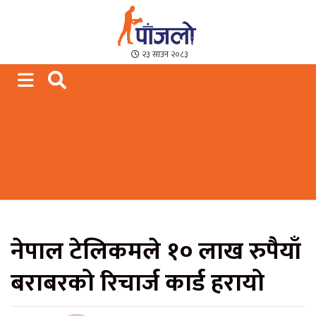
Paajalo News
We are from Far West Nepal
२३ साउन २०८३
नेपाल टेलिकमले १० लाख रुपैयाँ
बराबरको रिचार्ज कार्ड हरायो