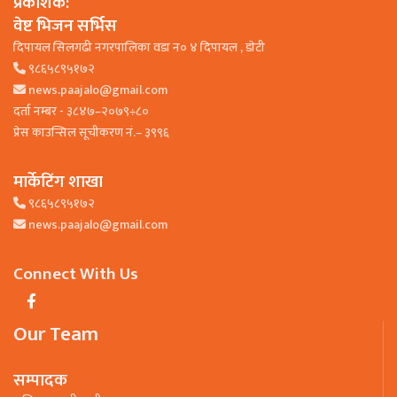
प्रकाशक:
वेष्ट भिजन सर्भिस
दिपायल सिलगढी नगरपालिका वडा न० ४ दिपायल , डाेटी
९८६५८९५१७२
news.paajalo@gmail.com
दर्ता नम्बर - ३८४७–२०७९÷८०
प्रेस काउन्सिल सूचीकरण नं.– ३९९६
मार्केटिंग शाखा
९८६५८९५१७२
news.paajalo@gmail.com
Connect With Us
Our Team
सम्पादक