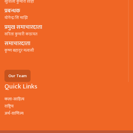
सुशिला कुमारी शाही
प्रबन्धक
याेगेन्द्र सिं माझि
प्रमुख समाचारदाता
सरिता कुमारी कठायत
समाचारदाता
कृष्ण बहादुर मलासी
Our Team
Quick Links
कला-साहित्य
राष्ट्रिय
अर्थ-वाणिज्य