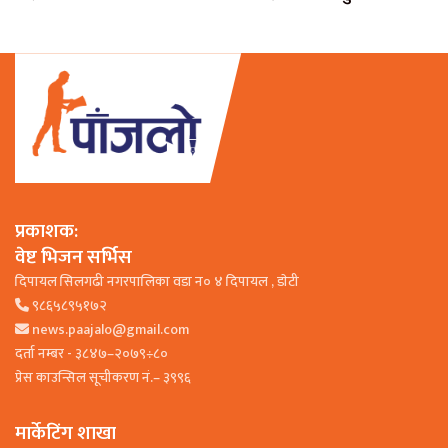
प्रकाशक:
वेष्ट भिजन सर्भिस
दिपायल सिलगढी नगरपालिका वडा न० ४ दिपायल , डाेटी
९८६५८९५१७२
news.paajalo@gmail.com
दर्ता नम्बर - ३८४७–२०७९÷८०
प्रेस काउन्सिल सूचीकरण नं.– ३९९६
मार्केटिंग शाखा