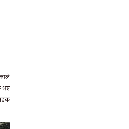
ेकाले
क भए
 सडक