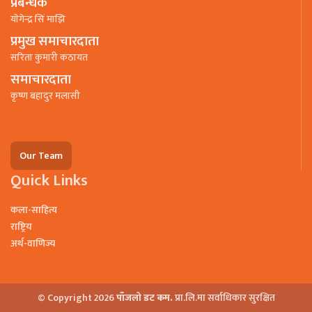
प्रबन्धक
याेगेन्द्र सिं माझि
प्रमुख समाचारदाता
सरिता कुमारी कठायत
समाचारदाता
कृष्ण बहादुर मलासी
Our Team
Quick Links
कला-साहित्य
राष्ट्रिय
अर्थ-वाणिज्य
© Copyright 2026
पाँजलो डट कम.
प्रा.लि.मा सर्वाधिकार सुरक्षित