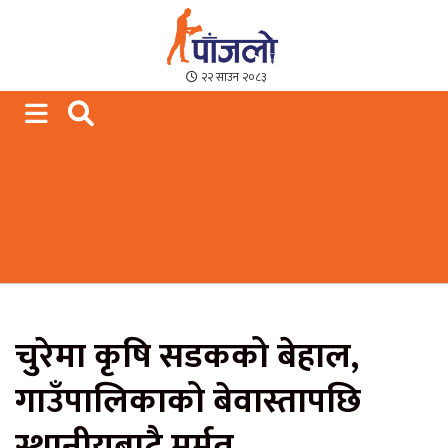
Paajalo News
We are from Far West Nepal
२२ साउन २०८३
चुरेमा कृषि सडकको बेहाल,
गाउँपालिकाको बेवास्तापछि
स्थानीयबाटै मर्मत