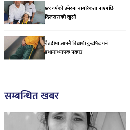
७९ वर्षको उमेरमा नागरिकता पाएपछि
दिलसराको खुसी
बैतडीमा आफ्नै विद्यार्थी कुटपिट गर्ने
प्रधानाध्यापक पक्राउ
सम्बन्धित खबर