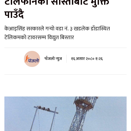
टेलिफोनको सास्तीबाट मुक्ति
पाउँदै
केआइसिंह सरकारले गर्‍यो वडा नं. ३ खडलेक डाँडास्थित
टेलिकमको टावरसम्म विद्युत बिस्तार
पाँजलो न्युज
१६ असार २०८० १:२६