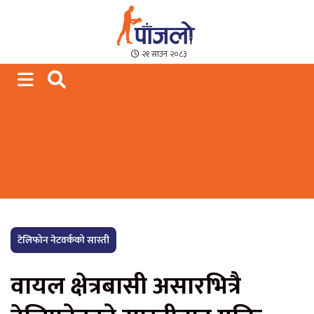
Paajalo News
We are from Far West Nepal
२१ साउन २०८३
टेलिफोन नेटवर्कको सास्ती
वायल क्षेत्रबासी असारभित्रै