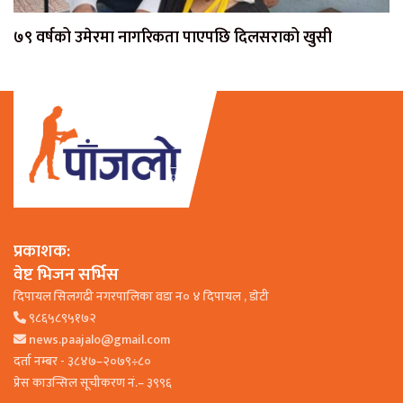
७९ वर्षको उमेरमा नागरिकता पाएपछि दिलसराको खुसी
प्रकाशक:
वेष्ट भिजन सर्भिस
दिपायल सिलगढी नगरपालिका वडा न० ४ दिपायल , डाेटी
९८६५८९५१७२
news.paajalo@gmail.com
दर्ता नम्बर - ३८४७–२०७९÷८०
प्रेस काउन्सिल सूचीकरण नं.– ३९९६