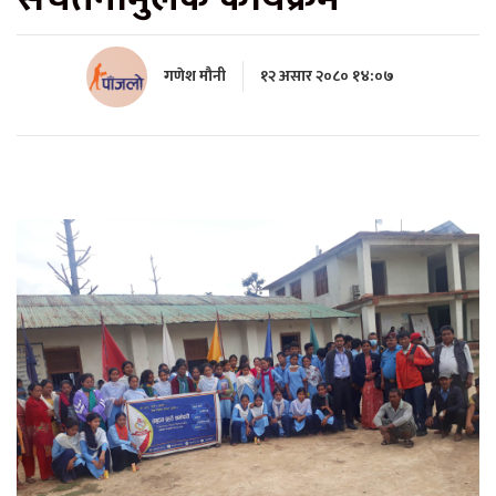
गणेश मौनी
१२ असार २०८० १४:०७