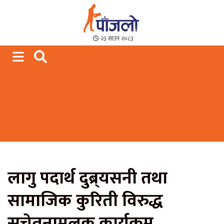
Paajalo News
We are from Far West Nepal
२३ साउन २०८३
लागु पदार्थ दुब्र्यसनी तथा
सामाजिक कुरिती विरुद्ध
सचेतनामुलक कार्यक्रम