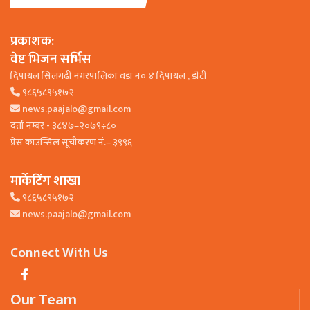
प्रकाशक:
वेष्ट भिजन सर्भिस
दिपायल सिलगढी नगरपालिका वडा न० ४ दिपायल , डाेटी
९८६५८९५१७२
news.paajalo@gmail.com
दर्ता नम्बर - ३८४७–२०७९÷८०
प्रेस काउन्सिल सूचीकरण नं.– ३९९६
मार्केटिंग शाखा
९८६५८९५१७२
news.paajalo@gmail.com
Connect With Us
Our Team