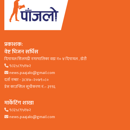
प्रकाशक:
वेष्ट भिजन सर्भिस
दिपायल सिलगढी नगरपालिका वडा न० ४ दिपायल , डाेटी
९८६५८९५१७२
news.paajalo@gmail.com
दर्ता नम्बर - ३८४७–२०७९÷८०
प्रेस काउन्सिल सूचीकरण नं.– ३९९६
मार्केटिंग शाखा
९८६५८९५१७२
news.paajalo@gmail.com