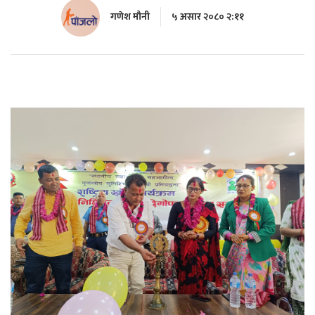
गणेश मौनी
५ असार २०८० २:११