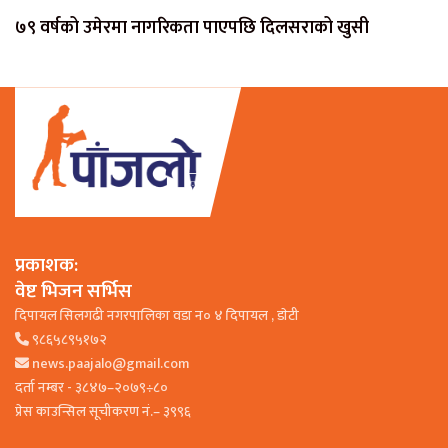
७९ वर्षको उमेरमा नागरिकता पाएपछि दिलसराको खुसी
प्रकाशक:
वेष्ट भिजन सर्भिस
दिपायल सिलगढी नगरपालिका वडा न० ४ दिपायल , डाेटी
९८६५८९५१७२
news.paajalo@gmail.com
दर्ता नम्बर - ३८४७–२०७९÷८०
प्रेस काउन्सिल सूचीकरण नं.– ३९९६