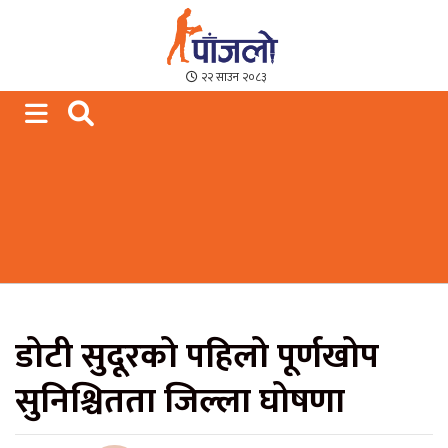
Paajalo News
We are from Far West Nepal
२२ साउन २०८३
डोटी सुदूरको पहिलो पूर्णखोप
सुनिश्चितता जिल्ला घोषणा