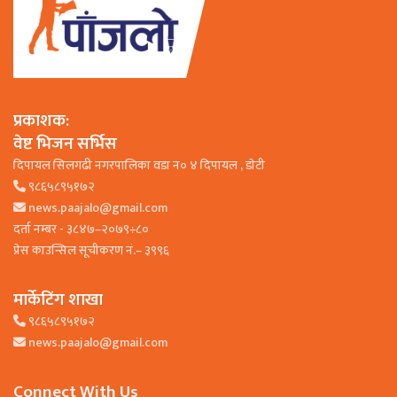
प्रकाशक:
वेष्ट भिजन सर्भिस
दिपायल सिलगढी नगरपालिका वडा न० ४ दिपायल , डाेटी
९८६५८९५१७२
news.paajalo@gmail.com
दर्ता नम्बर - ३८४७–२०७९÷८०
प्रेस काउन्सिल सूचीकरण नं.– ३९९६
मार्केटिंग शाखा
९८६५८९५१७२
news.paajalo@gmail.com
Connect With Us