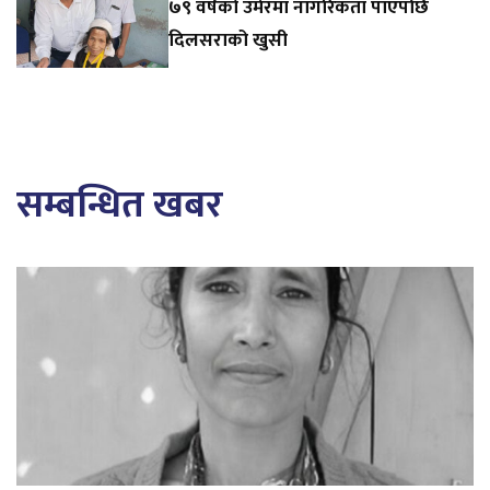
७९ वर्षको उमेरमा नागरिकता पाएपछि
दिलसराको खुसी
सम्बन्धित खबर