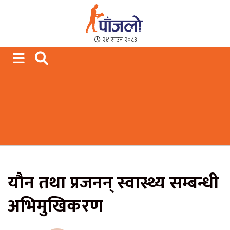
Paajalo News
We are from Far West Nepal
२४ साउन २०८३
यौन तथा प्रजनन् स्वास्थ्य सम्बन्धी
अभिमुखिकरण