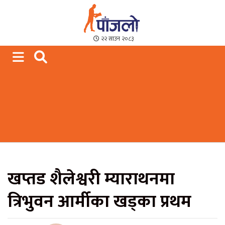
Paajalo News
We are from Far West Nepal
२२ साउन २०८३
खप्तड शैलेश्वरी म्याराथनमा
त्रिभुवन आर्मीका खड्का प्रथम