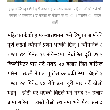
हाई अल्टिच्युड शैलेश्वरी खप्तड हाफ म्याराथनमा पहिलो, दोस्रो र तेस्रो
भएका धावकहरू । दायाबाट बायाँतर्फ क्रमश ः । तस्बिर ः मोहन
शाही
महिलातर्फको हाफ म्याराथनमा भने त्रिभुवन आर्मीकी
पूर्ण लक्ष्मी न्यौपाने प्रथम भएकी छिन् । न्यौपानेले १
घण्टा १४ मिनेट १८
सेकेन्डमा
निर्धारित
दूरी
२१.५
किलोमिटर
पार गर्दै नगद ५० हजार
जित
हासिल
गरिन् । त्यस्तै नेपाल पुलिस
क्लबकी
रेखा बिष्टले १
घण्टा २२ मिनेट १०
सेकेन्डमा
दुरी
पार गर्दै दोस्रो
भइन् । डोटी घर भएकी बिष्टले भने नगद ३० हजार
प्राप्त गरिन् । त्यस्तै तेस्रो स्थानमा भने
भैरब
प्रसाद