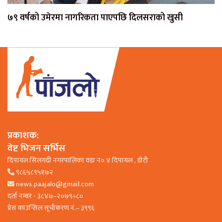
७९ वर्षको उमेरमा नागरिकता पाएपछि दिलसराको खुसी
प्रकाशक:
वेष्ट भिजन सर्भिस
दिपायल सिलगढी नगरपालिका वडा न० ४ दिपायल , डाेटी
९८६५८९५१७२
news.paajalo@gmail.com
दर्ता नम्बर - ३८४७–२०७९÷८०
प्रेस काउन्सिल सूचीकरण नं.– ३९९६