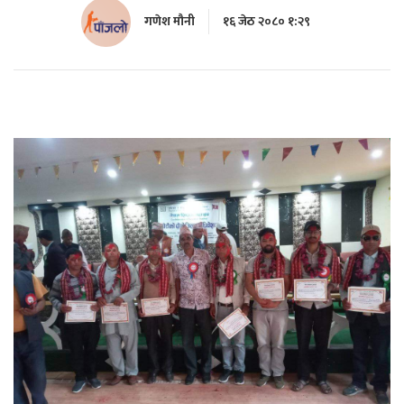
गणेश मौनी
१६ जेठ २०८० १:२९