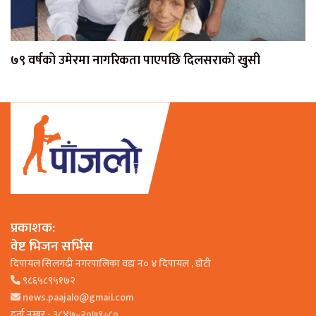
७९ वर्षको उमेरमा नागरिकता पाएपछि दिलसराको खुसी
प्रकाशक:
वेष्ट भिजन सर्भिस
दिपायल सिलगढी नगरपालिका वडा न० ४ दिपायल , डाेटी
९८६५८९५१७२
news.paajalo@gmail.com
दर्ता नम्बर - ३८४७–२०७९÷८०