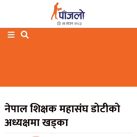
Paajalo News
We are from Far West Nepal
२१ साउन २०८३
नेपाल शिक्षक महासंघ डोटीको
अध्यक्षमा खड्का