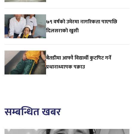
७९ वर्षको उमेरमा नागरिकता पाएपछि
दिलसराको खुसी
बैतडीमा आफ्नै विद्यार्थी कुटपिट गर्ने
प्रधानाध्यापक पक्राउ
सम्बन्धित खबर