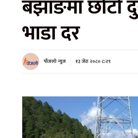
बझाङमा छोटो दु
भाडा दर
पाँजलो न्युज
१३ जेठ २०८० ८:२९