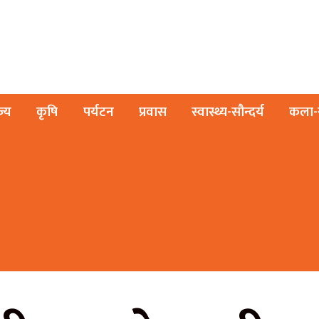
ज्य
कृषि
पर्यटन
प्रवास
स्वास्थ्य-सौन्दर्य
कला-स