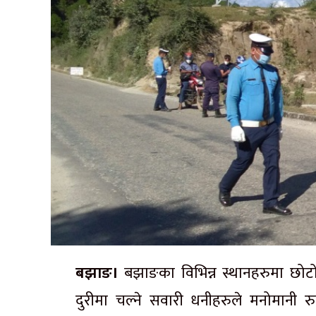
बझाङ।
बझाङका विभिन्न स्थानहरुमा छोट
दुरीमा चल्ने सवारी धनीहरुले मनोमानी 