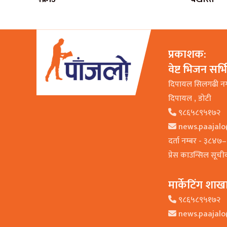
प्रकाशक:
वेष्ट भिजन सर्
दिपायल सिलगढी न
दिपायल , डाेटी
९८६५८९५१७२
news.paajal
दर्ता नम्बर - ३८४
प्रेस काउन्सिल सूच
मार्केटिंग शाख
९८६५८९५१७२
news.paajal