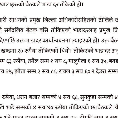
ारवालाहरुको बैठकले भाडा दर तोकेको हो।
ारी साधनको प्रमुख जिल्ला अधिकारीसहितको टोलिले छ
 सर्बदलिय बैठक बसि तोकिएको भाडादरलाइ प्रमुख जि
न दिएपछि उक्त भाडादर कार्यान्वयनमा ल्याइएको हो। उक्त ब
 खण्डमा २० रुपैया तोकिएको थियो। तोकिएको भाडादर अन
सम्म ६३ रुपैया, तमैल सम्म १ सय ८, मालुमेला १ सय ३५, ब
सय २५, झोता सम्म २ सय ८८, रायल ३ सय ६० र देउरा सम्म
२ रुपैया, धरान बजार सम्मको ४ सय ६८, सुनकुडा सम्मको 
ेखि भाडे सम्मको ४ सय ४० रुपैया तोकिएको छ।बैठकले चै
 छ भने पावर हाउस सम्मको १ सय २०, दोगडि सम्म १ सय