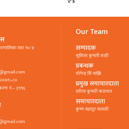
Our Team
भिस
सम्पादक
गरपालिका वडा न० ४
सुशिला कुमारी शाही
प्रबन्धक
o@gmail.com
याेगेन्द्र सिं माझि
७–२०७९÷८०
प्रमुख समाचारदाता
ीकरण नं.– ३९९६
सरिता कुमारी कठायत
समाचारदाता
ा
कृष्ण बहादुर मलासी
o@gmail.com