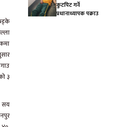
कुटपिट गर्ने
प्रधानाध्यापक पक्राउ
ड्के
ल्ला
ैठकमा
ुसार
गडगाउ
को ३
४ सय
नपुर
 ४०,