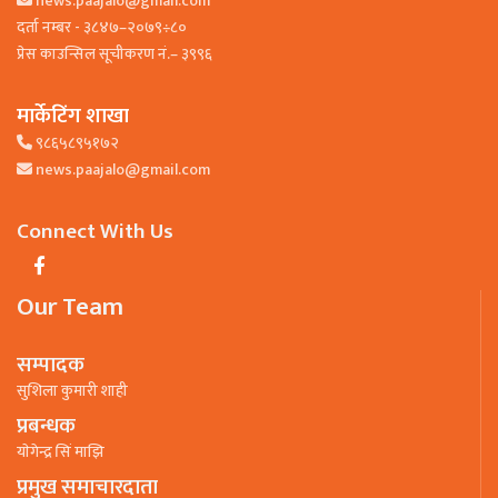
news.paajalo@gmail.com
दर्ता नम्बर - ३८४७–२०७९÷८०
प्रेस काउन्सिल सूचीकरण नं.– ३९९६
मार्केटिंग शाखा
९८६५८९५१७२
news.paajalo@gmail.com
Connect With Us
Our Team
सम्पादक
सुशिला कुमारी शाही
प्रबन्धक
याेगेन्द्र सिं माझि
प्रमुख समाचारदाता