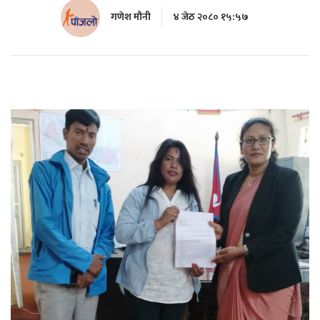
गणेश मौनी
४ जेठ २०८० १५:५७