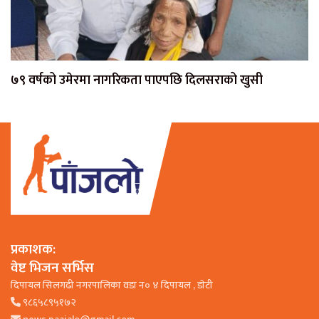
७९ वर्षको उमेरमा नागरिकता पाएपछि दिलसराको खुसी
प्रकाशक:
वेष्ट भिजन सर्भिस
दिपायल सिलगढी नगरपालिका वडा न० ४ दिपायल , डाेटी
९८६५८९५१७२