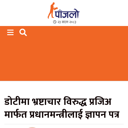
Paajalo News
We are from Far West Nepal
२३ साउन २०८३
डोटीमा भ्रष्टाचार विरुद्ध प्रजिअ
मार्फत प्रधानमन्त्रीलाई ज्ञापन पत्र