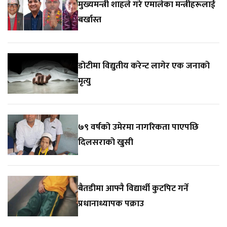
मुख्यमन्त्री शाहले गरे एमालेका मन्त्रीहरूलाई
बर्खास्त
डोटीमा विद्युतीय करेन्ट लागेर एक जनाको
मृत्यु
७९ वर्षको उमेरमा नागरिकता पाएपछि
दिलसराको खुसी
बैतडीमा आफ्नै विद्यार्थी कुटपिट गर्ने
प्रधानाध्यापक पक्राउ