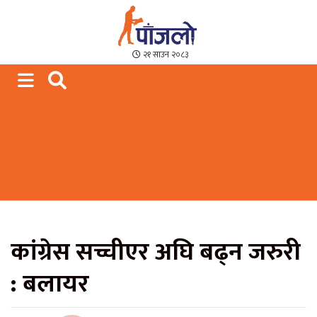
Paajalo News
We are from Far West Nepal
२१ साउन २०८३
कांग्रेस सच्चीएर अघि बढ्न जरुरी
: बलायर