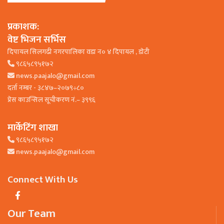
प्रकाशक:
वेष्ट भिजन सर्भिस
दिपायल सिलगढी नगरपालिका वडा न० ४ दिपायल , डाेटी
९८६५८९५१७२
news.paajalo@gmail.com
दर्ता नम्बर - ३८४७–२०७९÷८०
प्रेस काउन्सिल सूचीकरण नं.– ३९९६
मार्केटिंग शाखा
९८६५८९५१७२
news.paajalo@gmail.com
Connect With Us
Our Team