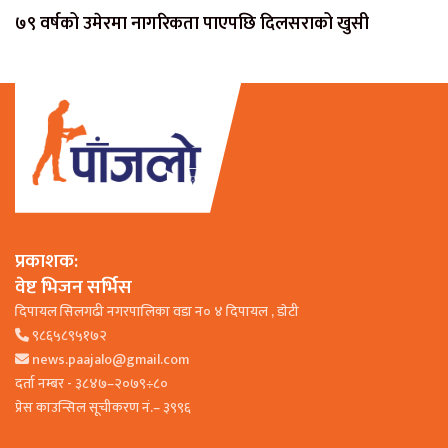
७९ वर्षको उमेरमा नागरिकता पाएपछि दिलसराको खुसी
प्रकाशक:
वेष्ट भिजन सर्भिस
दिपायल सिलगढी नगरपालिका वडा न० ४ दिपायल , डाेटी
९८६५८९५१७२
news.paajalo@gmail.com
दर्ता नम्बर - ३८४७–२०७९÷८०
प्रेस काउन्सिल सूचीकरण नं.– ३९९६