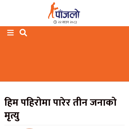
Paajalo News
We are from Far West Nepal
२२ साउन २०८३
हिम पहिरोमा पारेर तीन जनाको
मृत्यु