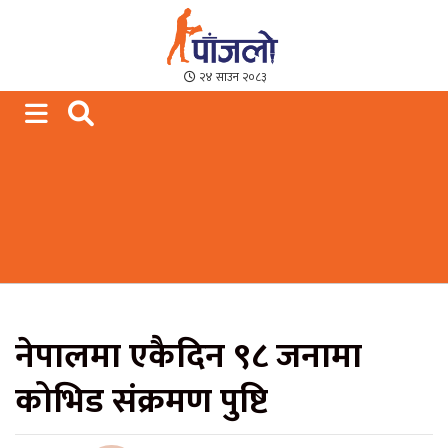
Paajalo News
We are from Far West Nepal
२४ साउन २०८३
नेपालमा एकैदिन ९८ जनामा
कोभिड संक्रमण पुष्टि