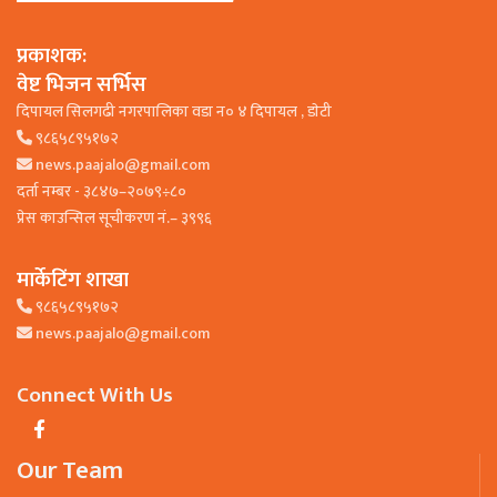
प्रकाशक:
वेष्ट भिजन सर्भिस
दिपायल सिलगढी नगरपालिका वडा न० ४ दिपायल , डाेटी
९८६५८९५१७२
news.paajalo@gmail.com
दर्ता नम्बर - ३८४७–२०७९÷८०
प्रेस काउन्सिल सूचीकरण नं.– ३९९६
मार्केटिंग शाखा
९८६५८९५१७२
news.paajalo@gmail.com
Connect With Us
Our Team