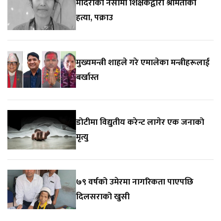
मदिराको नसामा शिक्षकद्वारा श्रीमतीको
हत्या, पक्राउ
मुख्यमन्त्री शाहले गरे एमालेका मन्त्रीहरूलाई
बर्खास्त
डोटीमा विद्युतीय करेन्ट लागेर एक जनाको
मृत्यु
७९ वर्षको उमेरमा नागरिकता पाएपछि
दिलसराको खुसी