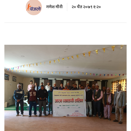
गणेश मौनी
२० चैत २०७९ १:२०