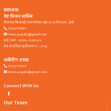
प्रकाशक:
वेष्ट भिजन सर्भिस
दिपायल सिलगढी नगरपालिका वडा न० ४ दिपायल , डाेटी
९८६५८९५१७२
news.paajalo@gmail.com
दर्ता नम्बर - ३८४७–२०७९÷८०
प्रेस काउन्सिल सूचीकरण नं.– ३९९६
मार्केटिंग शाखा
९८६५८९५१७२
news.paajalo@gmail.com
Connect With Us
Our Team