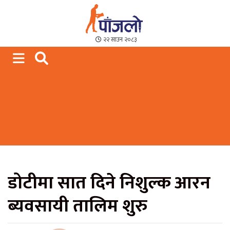
Paajalo News
We are from Far West Nepal
२२ साउन २०८३
डोटीमा सात दिने निशुल्क आरन
ब्यवसायी तालिम शुरु