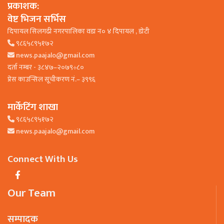
प्रकाशक:
वेष्ट भिजन सर्भिस
दिपायल सिलगढी नगरपालिका वडा न० ४ दिपायल , डाेटी
९८६५८९५१७२
news.paajalo@gmail.com
दर्ता नम्बर - ३८४७–२०७९÷८०
प्रेस काउन्सिल सूचीकरण नं.– ३९९६
मार्केटिंग शाखा
९८६५८९५१७२
news.paajalo@gmail.com
Connect With Us
Our Team
सम्पादक