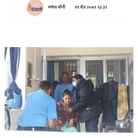
गणेश मौनी
१९ चैत २०७९ २३:३९