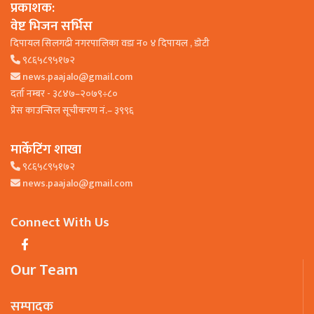
प्रकाशक:
वेष्ट भिजन सर्भिस
दिपायल सिलगढी नगरपालिका वडा न० ४ दिपायल , डाेटी
९८६५८९५१७२
news.paajalo@gmail.com
दर्ता नम्बर - ३८४७–२०७९÷८०
प्रेस काउन्सिल सूचीकरण नं.– ३९९६
मार्केटिंग शाखा
९८६५८९५१७२
news.paajalo@gmail.com
Connect With Us
Our Team
सम्पादक