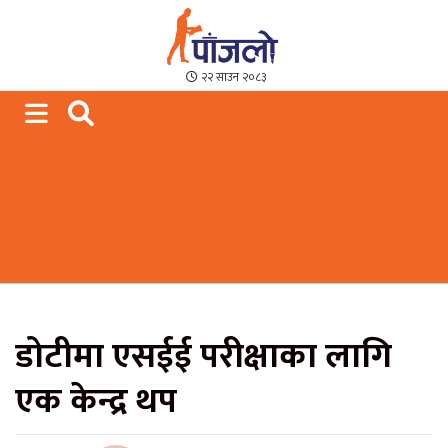
Paajalo News
We are from Far West Nepal
२२ साउन २०८३
डोटीमा एसईई परीक्षाका लागि
एक केन्द्र थप