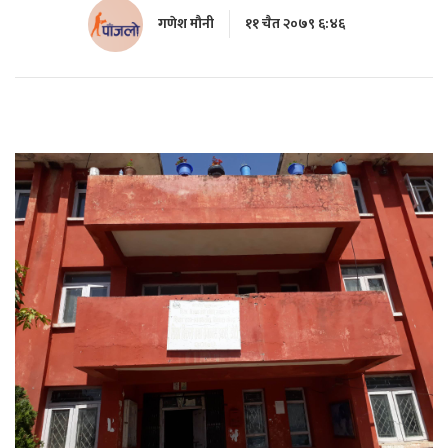
गणेश मौनी
११ चैत २०७९ ६:४६