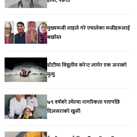
हत्या, पक्राउ
मुख्यमन्त्री शाहले गरे एमालेका मन्त्रीहरूलाई
बर्खास्त
डोटीमा विद्युतीय करेन्ट लागेर एक जनाको
मृत्यु
७९ वर्षको उमेरमा नागरिकता पाएपछि
दिलसराको खुसी