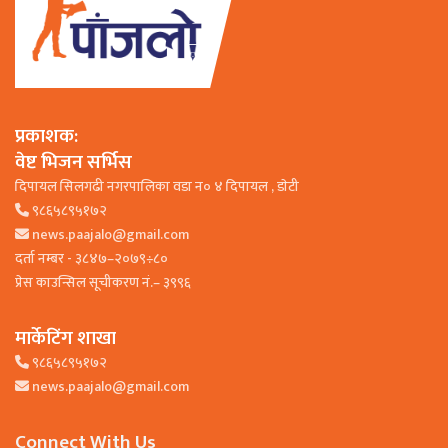
प्रकाशक:
वेष्ट भिजन सर्भिस
दिपायल सिलगढी नगरपालिका वडा न० ४ दिपायल , डाेटी
९८६५८९५१७२
news.paajalo@gmail.com
दर्ता नम्बर - ३८४७–२०७९÷८०
प्रेस काउन्सिल सूचीकरण नं.– ३९९६
मार्केटिंग शाखा
९८६५८९५१७२
news.paajalo@gmail.com
Connect With Us