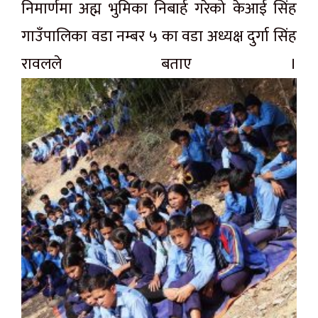
निमार्णमा अह्म भुमिका निबार्ह गरेको केआई सिंह
गाउँपालिका वडा नम्बर ५ का वडा अध्यक्ष दुर्गा सिंह
रावलले बताए ।