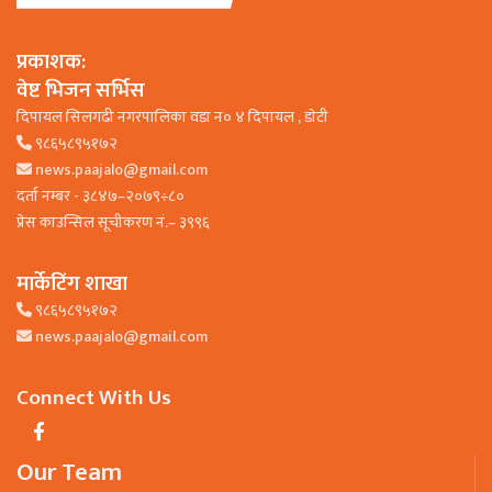
प्रकाशक:
वेष्ट भिजन सर्भिस
दिपायल सिलगढी नगरपालिका वडा न० ४ दिपायल , डाेटी
९८६५८९५१७२
news.paajalo@gmail.com
दर्ता नम्बर - ३८४७–२०७९÷८०
प्रेस काउन्सिल सूचीकरण नं.– ३९९६
मार्केटिंग शाखा
९८६५८९५१७२
news.paajalo@gmail.com
Connect With Us
Our Team