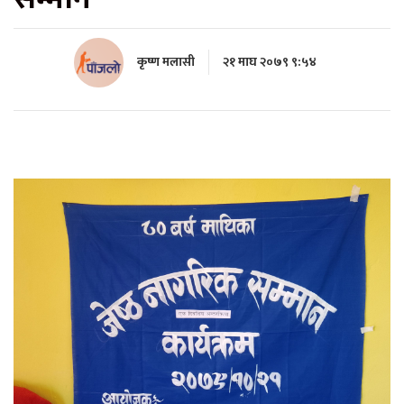
कृष्ण मलासी
२१ माघ २०७९ ९:५४