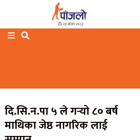
Paajalo News
We are from Far West Nepal
२३ साउन २०८३
दि.सि.न.पा ५ ले गर्‍यो ८० बर्ष
माथिका जेष्ठ नागरिक लाई
सम्मान