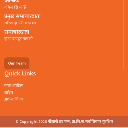
प्रबन्धक
याेगेन्द्र सिं माझि
प्रमुख समाचारदाता
सरिता कुमारी कठायत
समाचारदाता
कृष्ण बहादुर मलासी
Our Team
Quick Links
कला-साहित्य
राष्ट्रिय
अर्थ-वाणिज्य
© Copyright 2026
पाँजलो डट कम.
प्रा.लि.मा सर्वाधिकार सुरक्षित