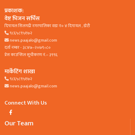
प्रकाशक:
वेष्ट भिजन सर्भिस
दिपायल सिलगढी नगरपालिका वडा न० ४ दिपायल , डाेटी
९८६५८९५१७२
news.paajalo@gmail.com
दर्ता नम्बर - ३८४७–२०७९÷८०
प्रेस काउन्सिल सूचीकरण नं.– ३९९६
मार्केटिंग शाखा
९८६५८९५१७२
news.paajalo@gmail.com
Connect With Us
Our Team