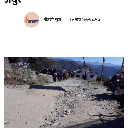
पाँजलो न्युज
१० माघ २०७९ ८:५७