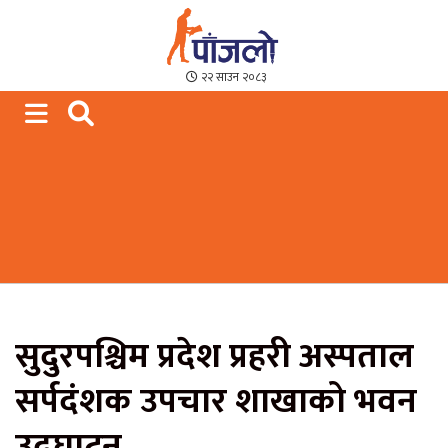
Paajalo News
We are from Far West Nepal
२२ साउन २०८३
सुदुरपश्चिम प्रदेश प्रहरी अस्पताल
सर्पदंशक उपचार शाखाको भवन
उद्घाटन