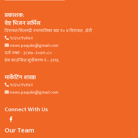
प्रकाशक:
वेष्ट भिजन सर्भिस
दिपायल सिलगढी नगरपालिका वडा न० ४ दिपायल , डाेटी
९८६५८९५१७२
news.paajalo@gmail.com
दर्ता नम्बर - ३८४७–२०७९÷८०
प्रेस काउन्सिल सूचीकरण नं.– ३९९६
मार्केटिंग शाखा
९८६५८९५१७२
news.paajalo@gmail.com
Connect With Us
Our Team