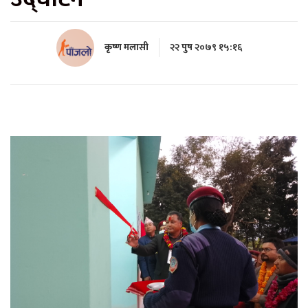
कृष्ण मलासी
२२ पुष २०७९ १५:१६