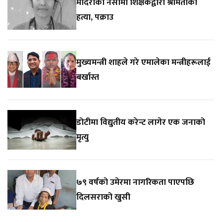
मदिराको नसामा शिक्षकद्वारा श्रीमतीको
हत्या, पक्राउ
मुख्यमन्त्री शाहले गरे एमालेका मन्त्रीहरूलाई
बर्खास्त
डोटीमा विद्युतीय करेन्ट लागेर एक जनाको
मृत्यु
७९ वर्षको उमेरमा नागरिकता पाएपछि
दिलसराको खुसी