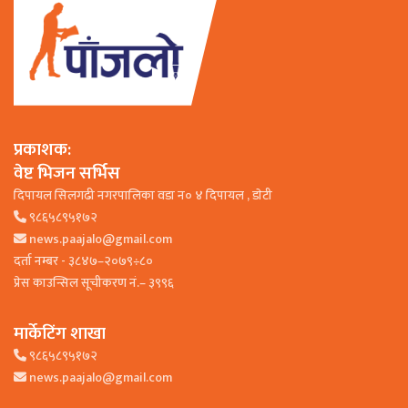
प्रकाशक:
वेष्ट भिजन सर्भिस
दिपायल सिलगढी नगरपालिका वडा न० ४ दिपायल , डाेटी
९८६५८९५१७२
news.paajalo@gmail.com
दर्ता नम्बर - ३८४७–२०७९÷८०
प्रेस काउन्सिल सूचीकरण नं.– ३९९६
मार्केटिंग शाखा
९८६५८९५१७२
news.paajalo@gmail.com