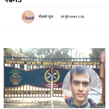
पाँजलो न्युज
२१ पुष २०७९ ८:२६