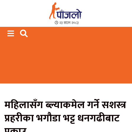
Paajalo News
We are from Far West Nepal
२३ साउन २०८३
महिलासँग ब्ल्याकमेल गर्ने सशस्त्र
प्रहरीका भगौडा भट्ट धनगढीबाट
पक्राउ