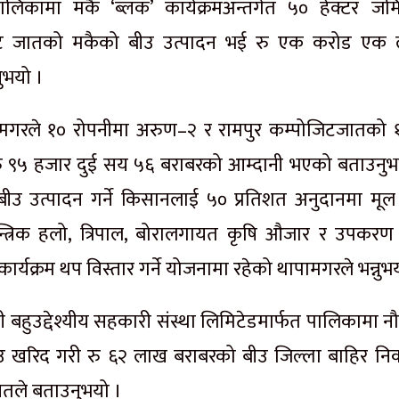
लिकामा मकै ‘ब्लक’ कार्यक्रमअन्तर्गत ५० हेक्टर जम
िट जातको मकैको बीउ उत्पादन भई रु एक करोड एक
ुभयो ।
पामगरले १० रोपनीमा अरुण–२ र रामपुर कम्पोजिटजातको 
 रु ९५ हजार दुई सय ५६ बराबरको आम्दानी भएको बताउनुभ
ैको बीउ उत्पादन गर्ने किसानलाई ५० प्रतिशत अनुदानमा मू
्त्रिक हलो, त्रिपाल, बोरालगायत कृषि औजार र उपकरण
कार्यक्रम थप विस्तार गर्ने योजनामा रहेको थापामगरले भन्नुभ
मी बहुउद्देश्यीय सहकारी संस्था लिमिटेडमार्फत पालिकामा 
उ खरिद गरी रु ६२ लाख बराबरको बीउ जिल्ला बाहिर नि
तले बताउनुभयो ।