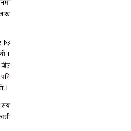
िनमा
 लाख
१ Þ३
यो ।
ल बीउ
 पनि
यो ।
नौ सय
कासी