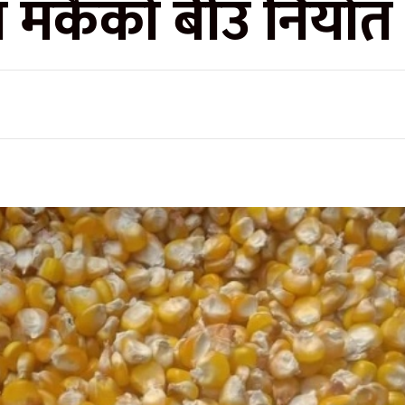
 मकैको बीउ निर्यात