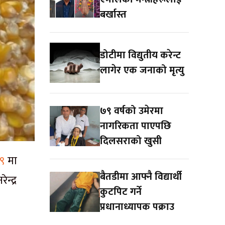
बर्खास्त
डोटीमा विद्युतीय करेन्ट
लागेर एक जनाको मृत्यु
७९ वर्षको उमेरमा
नागरिकता पाएपछि
दिलसराको खुसी
९
मा
बैतडीमा आफ्नै विद्यार्थी
न्द्र
कुटपिट गर्ने
प्रधानाध्यापक पक्राउ