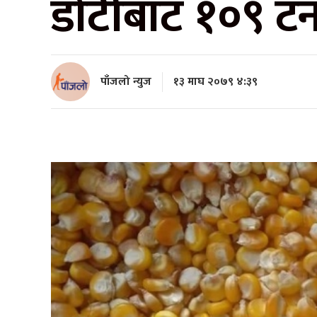
डोटीबाट १०९ टन
पाँजलो न्युज
१३ माघ २०७९ ४:३९