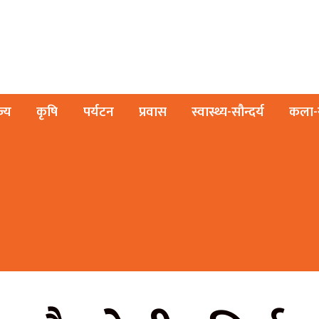
ज्य
कृषि
पर्यटन
प्रवास
स्वास्थ्य-सौन्दर्य
कला-स