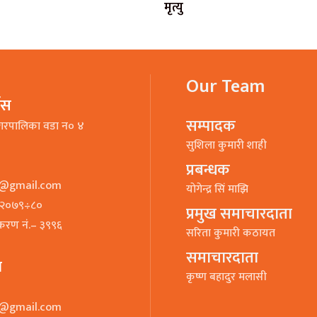
मृत्यु
Our Team
भिस
सम्पादक
गरपालिका वडा न० ४
सुशिला कुमारी शाही
प्रबन्धक
o@gmail.com
याेगेन्द्र सिं माझि
७–२०७९÷८०
प्रमुख समाचारदाता
ीकरण नं.– ३९९६
सरिता कुमारी कठायत
समाचारदाता
ा
कृष्ण बहादुर मलासी
o@gmail.com