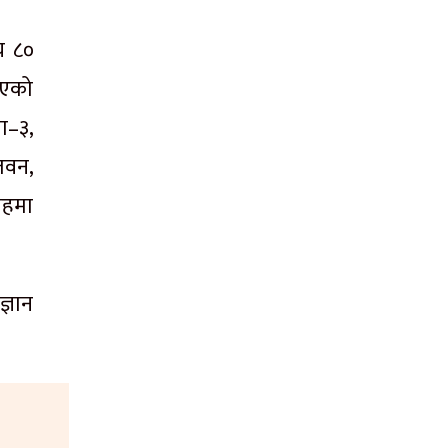
य ८०
भएको
ा–३,
तवन,
तहमा
्ञान