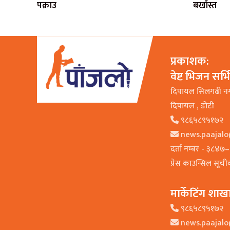
पक्राउ
बर्खास्त
प्रकाशक:
वेष्ट भिजन सर्
दिपायल सिलगढी न
दिपायल , डाेटी
९८६५८९५१७२
news.paajal
दर्ता नम्बर - ३८४
प्रेस काउन्सिल सूच
मार्केटिंग शाख
९८६५८९५१७२
news.paajal