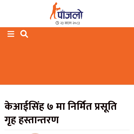
Paajalo News
We are from Far West Nepal
२३ साउन २०८३
केआईसिंह ७ मा निर्मित प्रसूति
गृह हस्तान्तरण