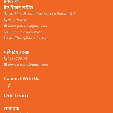
प्रकाशक:
वेष्ट भिजन सर्भिस
दिपायल सिलगढी नगरपालिका वडा न० ४ दिपायल , डाेटी
९८६५८९५१७२
news.paajalo@gmail.com
दर्ता नम्बर - ३८४७–२०७९÷८०
प्रेस काउन्सिल सूचीकरण नं.– ३९९६
मार्केटिंग शाखा
९८६५८९५१७२
news.paajalo@gmail.com
Connect With Us
Our Team
सम्पादक