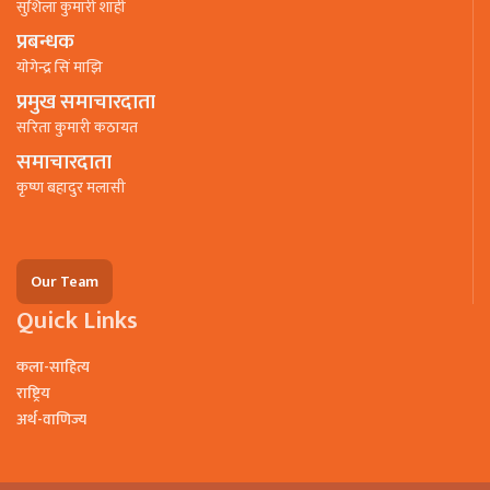
सुशिला कुमारी शाही
प्रबन्धक
याेगेन्द्र सिं माझि
प्रमुख समाचारदाता
सरिता कुमारी कठायत
समाचारदाता
कृष्ण बहादुर मलासी
Our Team
Quick Links
कला-साहित्य
राष्ट्रिय
अर्थ-वाणिज्य