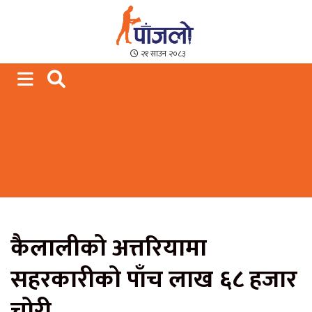
Paajalo News
We are from Far West Nepal
२१ साउन २०८३
कैलालीको अत्तरियामा
सहरकारीको पाँच लाख ६८ हजार
चोरी