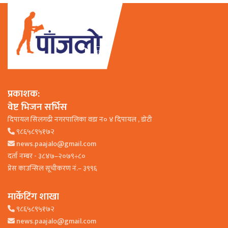
प्रकाशक:
वेष्ट भिजन सर्भिस
दिपायल सिलगढी नगरपालिका वडा न० ४ दिपायल , डाेटी
९८६५८९५१७२
news.paajalo@gmail.com
दर्ता नम्बर - ३८४७–२०७९÷८०
प्रेस काउन्सिल सूचीकरण नं.– ३९९६
मार्केटिंग शाखा
९८६५८९५१७२
news.paajalo@gmail.com