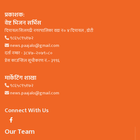
प्रकाशक:
वेष्ट भिजन सर्भिस
दिपायल सिलगढी नगरपालिका वडा न० ४ दिपायल , डाेटी
९८६५८९५१७२
news.paajalo@gmail.com
दर्ता नम्बर - ३८४७–२०७९÷८०
प्रेस काउन्सिल सूचीकरण नं.– ३९९६
मार्केटिंग शाखा
९८६५८९५१७२
news.paajalo@gmail.com
Connect With Us
Our Team