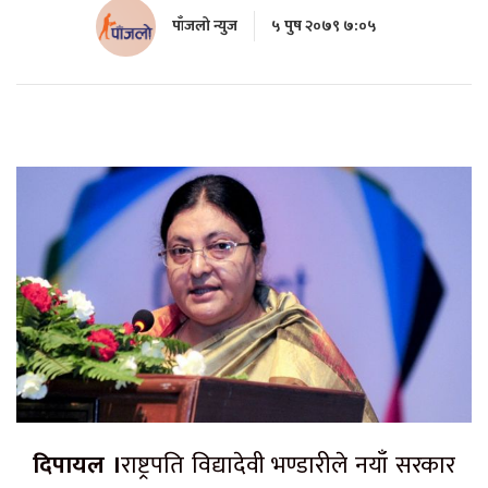
पाँजलो न्युज
५ पुष २०७९ ७:०५
दिपायल ।
राष्ट्रपति विद्यादेवी भण्डारीले नयाँ सरकार