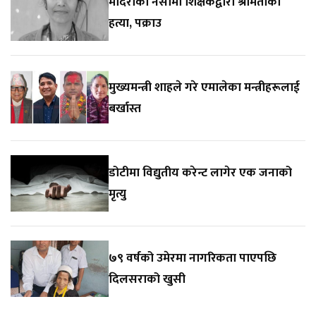
मदिराको नसामा शिक्षकद्वारा श्रीमतीको
हत्या, पक्राउ
मुख्यमन्त्री शाहले गरे एमालेका मन्त्रीहरूलाई
बर्खास्त
डोटीमा विद्युतीय करेन्ट लागेर एक जनाको
मृत्यु
७९ वर्षको उमेरमा नागरिकता पाएपछि
दिलसराको खुसी