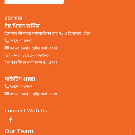
प्रकाशक:
वेष्ट भिजन सर्भिस
दिपायल सिलगढी नगरपालिका वडा न० ४ दिपायल , डाेटी
९८६५८९५१७२
news.paajalo@gmail.com
दर्ता नम्बर - ३८४७–२०७९÷८०
प्रेस काउन्सिल सूचीकरण नं.– ३९९६
मार्केटिंग शाखा
९८६५८९५१७२
news.paajalo@gmail.com
Connect With Us
Our Team