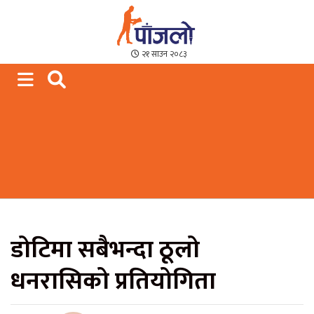
Paajalo News
We are from Far West Nepal
२१ साउन २०८३
डोटिमा सबैभन्दा ठूलो
धनरासिको प्रतियोगिता