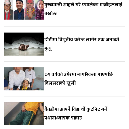
मुख्यमन्त्री शाहले गरे एमालेका मन्त्रीहरूलाई
बर्खास्त
डोटीमा विद्युतीय करेन्ट लागेर एक जनाको
मृत्यु
७९ वर्षको उमेरमा नागरिकता पाएपछि
दिलसराको खुसी
बैतडीमा आफ्नै विद्यार्थी कुटपिट गर्ने
प्रधानाध्यापक पक्राउ