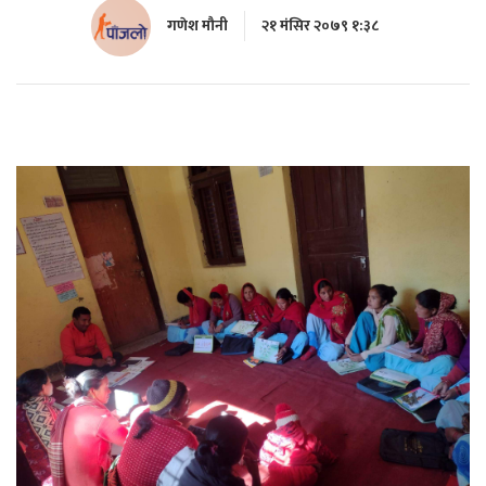
गणेश माैनी
२१ मंसिर २०७९ १:३८