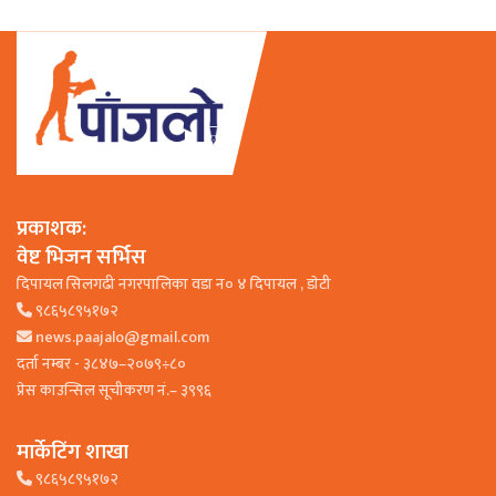
प्रकाशक:
वेष्ट भिजन सर्भिस
दिपायल सिलगढी नगरपालिका वडा न० ४ दिपायल , डाेटी
९८६५८९५१७२
news.paajalo@gmail.com
दर्ता नम्बर - ३८४७–२०७९÷८०
प्रेस काउन्सिल सूचीकरण नं.– ३९९६
मार्केटिंग शाखा
९८६५८९५१७२