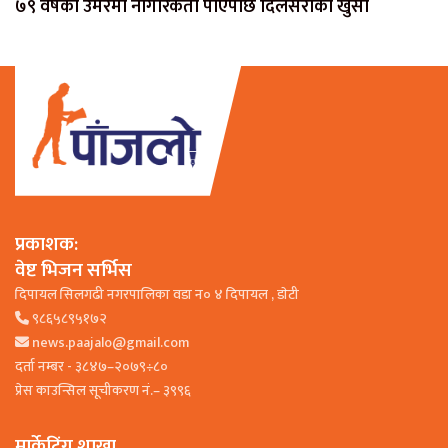
७९ वर्षको उमेरमा नागरिकता पाएपछि दिलसराको खुसी
प्रकाशक:
वेष्ट भिजन सर्भिस
दिपायल सिलगढी नगरपालिका वडा न० ४ दिपायल , डाेटी
९८६५८९५१७२
news.paajalo@gmail.com
दर्ता नम्बर - ३८४७–२०७९÷८०
प्रेस काउन्सिल सूचीकरण नं.– ३९९६
मार्केटिंग शाखा