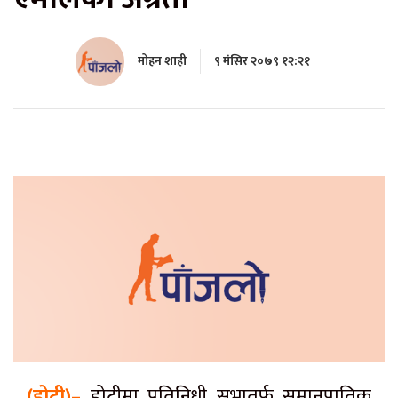
मोहन शाही
९ मंसिर २०७९ १२:२१
(डोटी)–
डोटीमा प्रतिनिधी सभातर्फ समानुपातिक