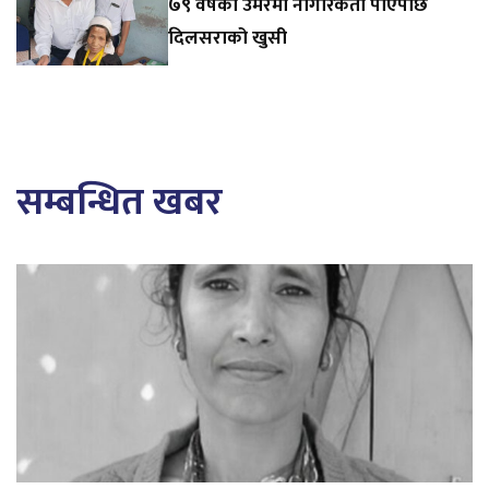
७९ वर्षको उमेरमा नागरिकता पाएपछि
दिलसराको खुसी
सम्बन्धित खबर