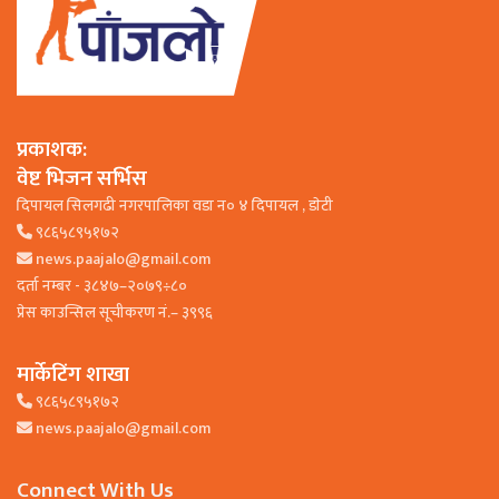
प्रकाशक:
वेष्ट भिजन सर्भिस
दिपायल सिलगढी नगरपालिका वडा न० ४ दिपायल , डाेटी
९८६५८९५१७२
news.paajalo@gmail.com
दर्ता नम्बर - ३८४७–२०७९÷८०
प्रेस काउन्सिल सूचीकरण नं.– ३९९६
मार्केटिंग शाखा
९८६५८९५१७२
news.paajalo@gmail.com
Connect With Us