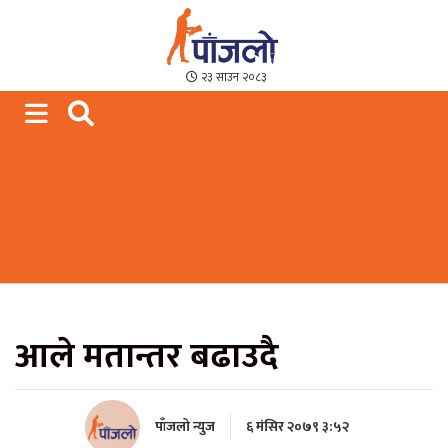
Paajalo News
We are from Far West Nepal
२३ साउन २०८३
आले मतान्तर बढाउदै
पाँजलो न्युज
६ मंसिर २०७९ ३:५२