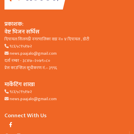
प्रकाशक:
वेष्ट भिजन सर्भिस
दिपायल सिलगढी नगरपालिका वडा न० ४ दिपायल , डाेटी
९८६५८९५१७२
news.paajalo@gmail.com
दर्ता नम्बर - ३८४७–२०७९÷८०
प्रेस काउन्सिल सूचीकरण नं.– ३९९६
मार्केटिंग शाखा
९८६५८९५१७२
news.paajalo@gmail.com
Connect With Us