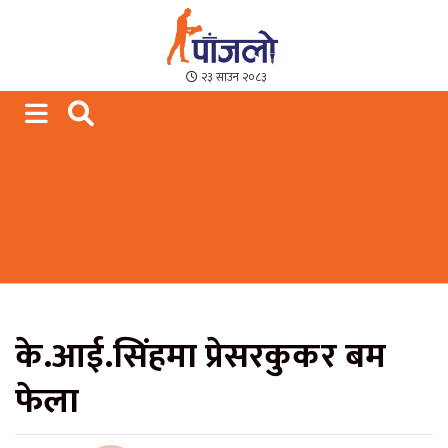
Paajalo News
We are from Far West Nepal
२३ साउन २०८३
के.आई.सिंहमा प्रेसरकुकर बम
फेला