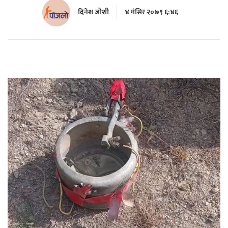
दिनेश जोशी
४ मंसिर २०७९ ६:४६