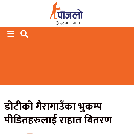
Paajalo News
We are from Far West Nepal
२२ साउन २०८३
डोटीको गैरागाउँका भुकम्प
पीडितहरुलाई राहात बितरण