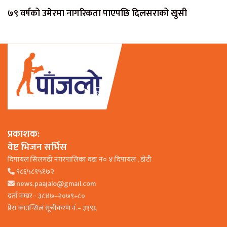
७९ वर्षको उमेरमा नागरिकता पाएपछि दिलसराको खुसी
प्रकाशक:
वेष्ट भिजन सर्भिस
दिपायल सिलगढी नगरपालिका वडा न० ४ दिपायल , डाेटी
९८६५८९५१७२
news.paajalo@gmail.com
दर्ता नम्बर - ३८४७–२०७९÷८०
प्रेस काउन्सिल सूचीकरण नं.– ३९९६