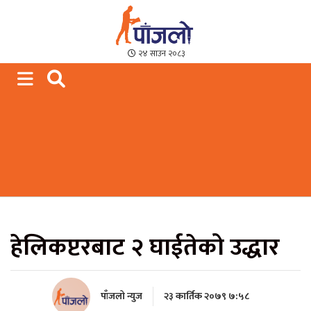
Paajalo News
We are from Far West Nepal
२४ साउन २०८३
हेलिकप्टरबाट २ घाईतेको उद्धार
पाँजलो न्युज
२३ कार्तिक २०७९ ७:५८