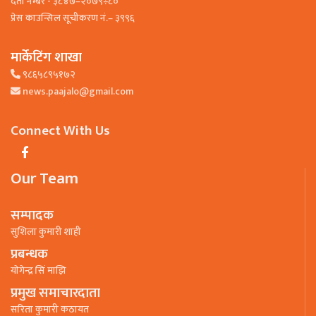
दर्ता नम्बर - ३८४७–२०७९÷८०
प्रेस काउन्सिल सूचीकरण नं.– ३९९६
मार्केटिंग शाखा
९८६५८९५१७२
news.paajalo@gmail.com
Connect With Us
Our Team
सम्पादक
सुशिला कुमारी शाही
प्रबन्धक
याेगेन्द्र सिं माझि
प्रमुख समाचारदाता
सरिता कुमारी कठायत