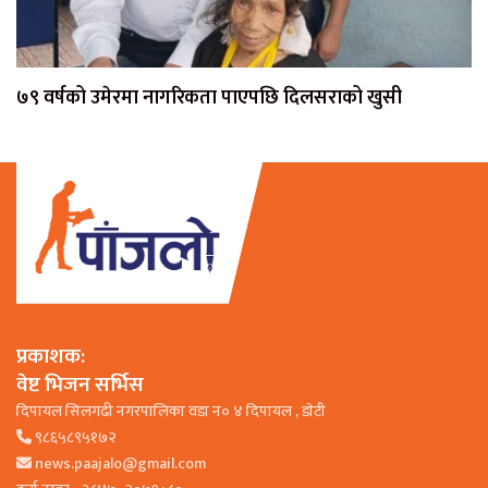
७९ वर्षको उमेरमा नागरिकता पाएपछि दिलसराको खुसी
प्रकाशक:
वेष्ट भिजन सर्भिस
दिपायल सिलगढी नगरपालिका वडा न० ४ दिपायल , डाेटी
९८६५८९५१७२
news.paajalo@gmail.com