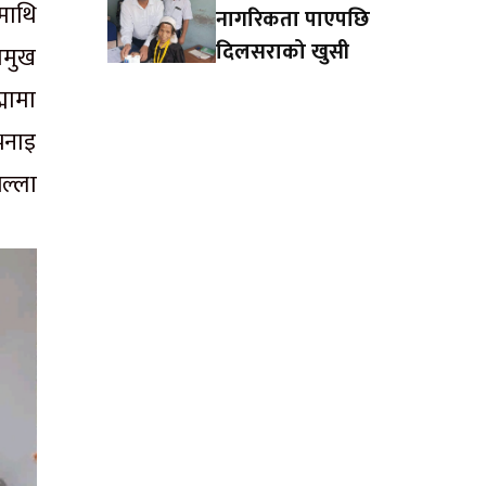
माथि
नागरिकता पाएपछि
दिलसराको खुसी
रमुख
मामा
भनाइ
ल्ला
न्