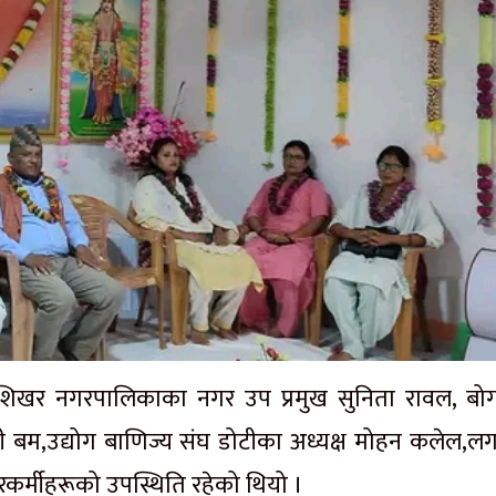
ा,शिखर नगरपालिकाका नगर उप प्रमुख सुनिता रावल, बो
ेवी बम,उद्योग बाणिज्य संघ डोटीका अध्यक्ष मोहन कलेल,ल
ारकर्मीहरूको उपस्थिति रहेको थियो ।