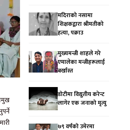
मदिराको नसामा
शिक्षकद्वारा श्रीमतीको
हत्या, पक्राउ
मुख्यमन्त्री शाहले गरे
एमालेका मन्त्रीहरूलाई
बर्खास्त
डोटीमा विद्युतीय करेन्ट
रमुख
लागेर एक जनाको मृत्यु
पर्ने
मारी
७९ वर्षको उमेरमा