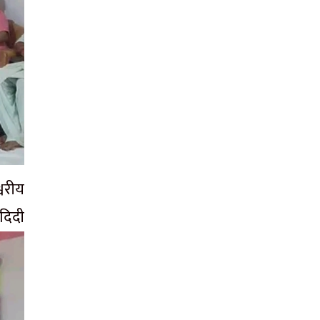
वरीय
िदी