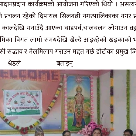
ा आदानप्रदान कार्यक्रमको आयोजना गरिएको थियोे । असत्य
ने प्रचलन रहेको दिपायल सिलगढी नगरपालिकाका नगर प्
व कालदेखि मनाउँदै आएका चाडपर्व,चालचलन जोगाउन व्रह्
ूर्ण भुमिका विगत लामो समयदेखि खेल्दै आइरहेको खड्काको 
ी सद्भाव र मेलमिलाप गराउन मद्दत गर्छ डोटीका प्रमुख जि
ना श्रेष्ठले बताइ