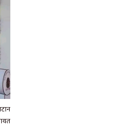
गटान
गायत