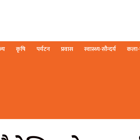
ज्य
कृषि
पर्यटन
प्रवास
स्वास्थ्य-सौन्दर्य
कला-स