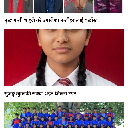
मुख्यमन्त्री शाहले गरे एमालेका मन्त्रीहरूलाई बर्खास्त
सुजंङ्ग स्कुलकी सन्ध्या भइन जिल्ला टपर