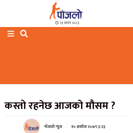
Paajalo News
We are from Far West Nepal
२३ साउन २०८३
कस्तो रहनेछ आजको मौसम ?
पाँजलो न्युज
१० असोज २०७९ ३:२३