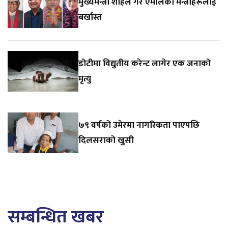
मुख्यमन्त्री शाहले गरे एमालेका मन्त्रीहरूलाई
बर्खास्त
डोटीमा विद्युतीय करेन्ट लागेर एक जनाको
मृत्यु
७९ वर्षको उमेरमा नागरिकता पाएपछि
दिलसराको खुसी
सम्बन्धित खबर