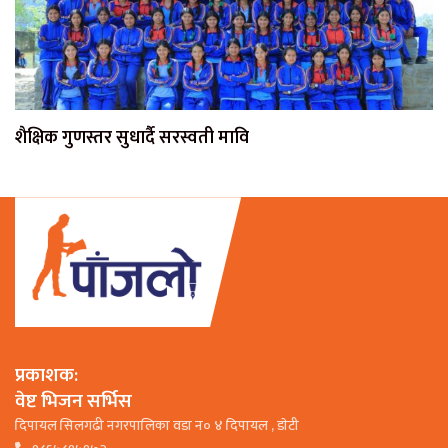
शैक्षिक गुणस्तर सुधार्दै सरस्वती मावि
प्रकाशक:
वेष्ट भिजन सर्भिस
दिपायल सिलगढी नगरपालिका वडा न० ४ दिपायल , डाेटी