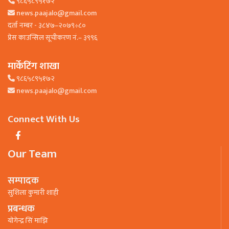
९८६५८९५१७२
news.paajalo@gmail.com
दर्ता नम्बर - ३८४७–२०७९÷८०
प्रेस काउन्सिल सूचीकरण नं.– ३९९६
मार्केटिंग शाखा
९८६५८९५१७२
news.paajalo@gmail.com
Connect With Us
Our Team
सम्पादक
सुशिला कुमारी शाही
प्रबन्धक
याेगेन्द्र सिं माझि