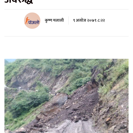
कृष्ण मलासी
९ असोज २०७९ ८:२२