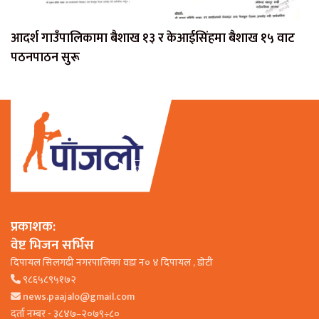
आदर्श गाउँपालिकामा बैशाख १३ र केआईसिंहमा बैशाख १५ वाट
पठनपाठन सुरू
प्रकाशक:
वेष्ट भिजन सर्भिस
दिपायल सिलगढी नगरपालिका वडा न० ४ दिपायल , डाेटी
९८६५८९५१७२
news.paajalo@gmail.com
दर्ता नम्बर - ३८४७–२०७९÷८०