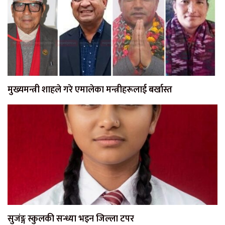
मुख्यमन्त्री शाहले गरे एमालेका मन्त्रीहरूलाई बर्खास्त
सुजंङ्ग स्कुलकी सन्ध्या भइन जिल्ला टपर