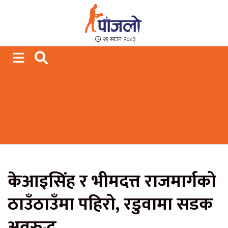
Paajalo News
We are from Far West Nepal
२१ साउन २०८३
केआइसिंह र भीमदत्त राजमार्गको
ठाउँठाउँमा पहिरो, रडुवामा सडक
अवरुद्ध