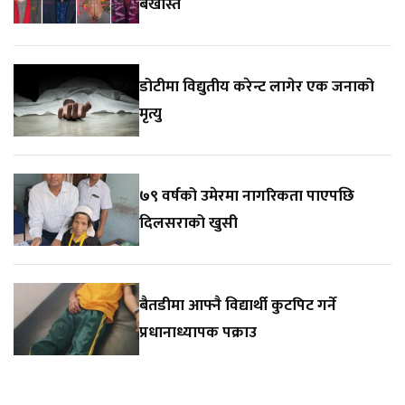
बर्खास्त
डोटीमा विद्युतीय करेन्ट लागेर एक जनाको
मृत्यु
७९ वर्षको उमेरमा नागरिकता पाएपछि
दिलसराको खुसी
बैतडीमा आफ्नै विद्यार्थी कुटपिट गर्ने
प्रधानाध्यापक पक्राउ