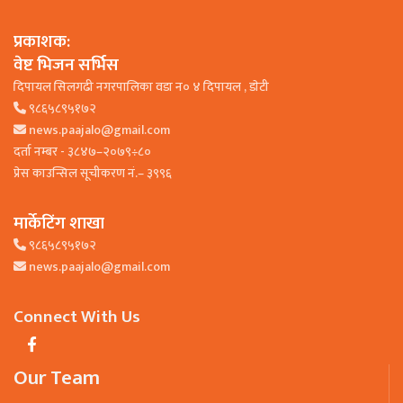
प्रकाशक:
वेष्ट भिजन सर्भिस
दिपायल सिलगढी नगरपालिका वडा न० ४ दिपायल , डाेटी
९८६५८९५१७२
news.paajalo@gmail.com
दर्ता नम्बर - ३८४७–२०७९÷८०
प्रेस काउन्सिल सूचीकरण नं.– ३९९६
मार्केटिंग शाखा
९८६५८९५१७२
news.paajalo@gmail.com
Connect With Us
Our Team