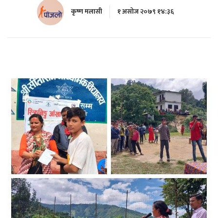
कृष्ण मलासी
१ असोज २०७९ १४:३६