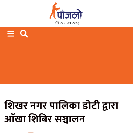
Paajalo News
We are from Far West Nepal
२१ साउन २०८३
शिखर नगर पालिका डोटी द्वारा
आँखा शिबिर सञ्चालन