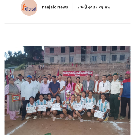
Paajalo News
९ भदौ २०७९ १५:४५