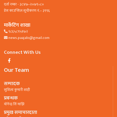
दर्ता नम्बर - ३८४७–२०७९÷८०
प्रेस काउन्सिल सूचीकरण नं.– ३९९६
मार्केटिंग शाखा
९८६५८९५१७२
news.paajalo@gmail.com
Connect With Us
Our Team
सम्पादक
सुशिला कुमारी शाही
प्रबन्धक
याेगेन्द्र सिं माझि
प्रमुख समाचारदाता