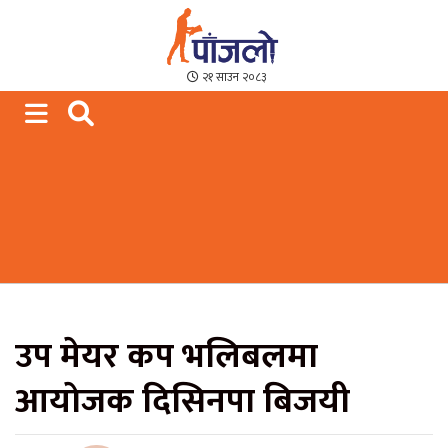
Paajalo News
We are from Far West Nepal
२१ साउन २०८३
उप मेयर कप भलिबलमा
आयाेजक दिसिनपा बिजयी