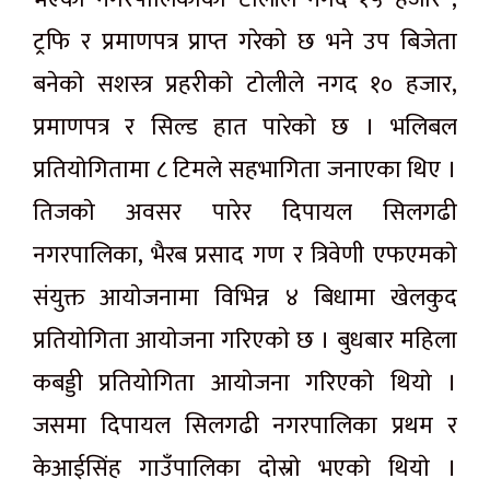
ट्रफि र प्रमाणपत्र प्राप्त गरेकाे छ भने उप बिजेता
बनेकाे सशस्त्र प्रहरीकाे टाेलीले नगद १० हजार,
प्रमाणपत्र र सिल्ड हात पारेकाे छ । भलिबल
प्रतियाेगितामा ८ टिमले सहभागिता जनाएका थिए ।
तिजकाे अवसर पारेर दिपायल सिलगढी
नगरपालिका, भैरब प्रसाद गण र त्रिवेणी एफएमकाे
संयुक्त आयाेजनामा विभिन्न ४ बिधामा खेलकुद
प्रतियाेगिता आयाेजना गरिएकाे छ । बुधबार महिला
कबड्डी प्रतियोगिता आयाेजना गरिएकाे थियाे ।
जसमा दिपायल सिलगढी नगरपालिका प्रथम र
केआईसिंह गाउँपालिका दाेस्राे भएकाे थियाे ।