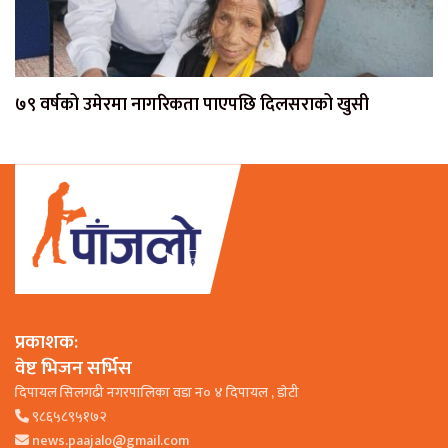
७९ वर्षको उमेरमा नागरिकता पाएपछि दिलसराको खुसी
प्रकाशक:
वेष्ट भिजन सर्भिस
दिपायल सिलगढी नगरपालिका वडा न० ४ दिपायल , डाेटी
९८६५८९५१७२
news.paajalo@gmail.com