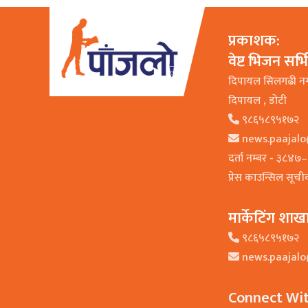
प्रकाशक:
वेष्ट भिजन सर्
दिपायल सिलगढी न
दिपायल , डाेटी
९८६५८९५१७२
news.paajal
दर्ता नम्बर - ३८४
प्रेस काउन्सिल सूच
मार्केटिंग शाख
९८६५८९५१७२
news.paajal
Connect Wi