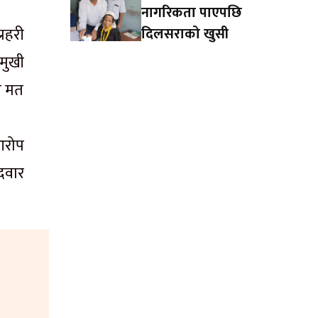
नागरिकता पाएपछि
रहरी
दिलसराको खुसी
मुखी
नि मत
आरोप
ेदवार