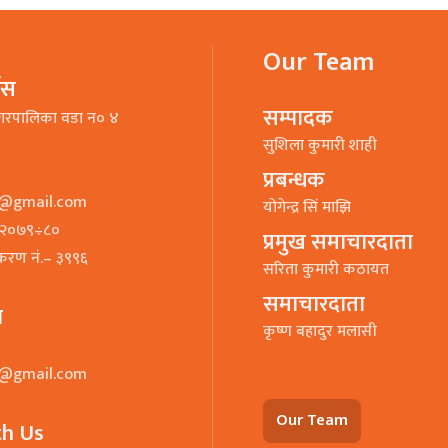
Our Team
भिस
सम्पादक
गरपालिका वडा न० ४
सुशिला कुमारी शाही
प्रबन्धक
o@gmail.com
याेगेन्द्र सिं माझि
७–२०७९÷८०
प्रमुख समाचारदाता
ीकरण नं.– ३९९६
सरिता कुमारी कठायत
समाचारदाता
ा
कृष्ण बहादुर मलासी
o@gmail.com
Our Team
th Us