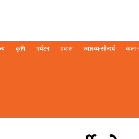
ज्य
कृषि
पर्यटन
प्रवास
स्वास्थ्य-सौन्दर्य
कला-स