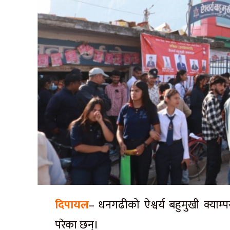
दिपायल
– धनगढीको ऐश्वर्य बहुमुखी क्याम्
परेका छन्।