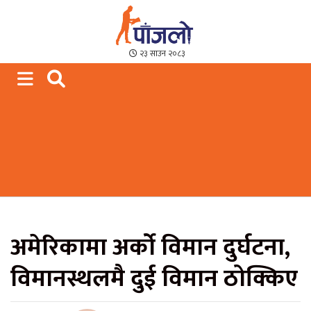
Paajalo News
We are from Far West Nepal
२३ साउन २०८३
अमेरिकामा अर्को विमान दुर्घटना,
विमानस्थलमै दुई विमान ठोक्किए