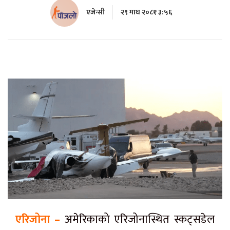
एजेन्सी
२९ माघ २०८१ ३:५६
एरिजोना –
अमेरिकाको एरिजोनास्थित स्कट्सडेल