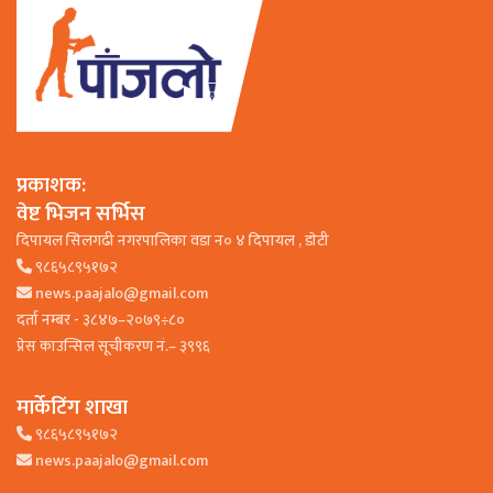
प्रकाशक:
वेष्ट भिजन सर्भिस
दिपायल सिलगढी नगरपालिका वडा न० ४ दिपायल , डाेटी
९८६५८९५१७२
news.paajalo@gmail.com
दर्ता नम्बर - ३८४७–२०७९÷८०
प्रेस काउन्सिल सूचीकरण नं.– ३९९६
मार्केटिंग शाखा
९८६५८९५१७२
news.paajalo@gmail.com