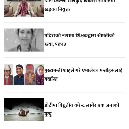
डाेटी जिल्ला खेलकुद विकास समितिमा
खड्का नियुक्त
मदिराको नसामा शिक्षकद्वारा श्रीमतीको
हत्या, पक्राउ
मुख्यमन्त्री शाहले गरे एमालेका मन्त्रीहरूलाई
बर्खास्त
डोटीमा विद्युतीय करेन्ट लागेर एक जनाको
मृत्यु