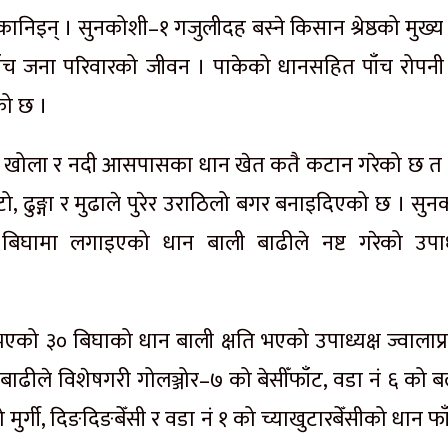
क्कानिइन् । सुनकोशी–१ गजुलीदह बस्ने किसान श्रेष्ठको मुख्य
 पाँच जना परिवारको जीवन । पाकेको धानसहित पाँच रोपनी
को छ ।
ले खोला र नदी आसपासका धान खेत कतै कटान गरेको छ त 
, ढुङ्गा र मुढाले पुरेर उराठिलो बगर बनाइदिएको छ । सुन
 सय बिघामा लगाइएको धान बाली बाढीले नष्ट गरेको उपाध्
ेला भएको ३० बिघाको धान बाली क्षति भएको उपाध्यक्ष ज्वालाप
ले विशेषगरी गोलञ्जोर–७ को बेसीँफाँट, वडा नं ६ को बल
ाको मुर्गी, दिङदिङबेँसी र वडा नं १ को च्याखुटारबेँसीको धान फ