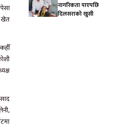
नागरिकता पाएपछि
 पेसा
दिलसराको खुसी
 खेत
कहीँ
कोशी
यक्ष
्रसाद
ेनी,
ाँटमा