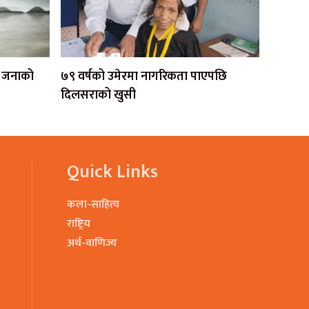
एक जनाको
७९ वर्षको उमेरमा नागरिकता पाएपछि
दिलसराको खुसी
Quick Links
कला-साहित्य
राष्ट्रिय
अर्थ-वाणिज्य