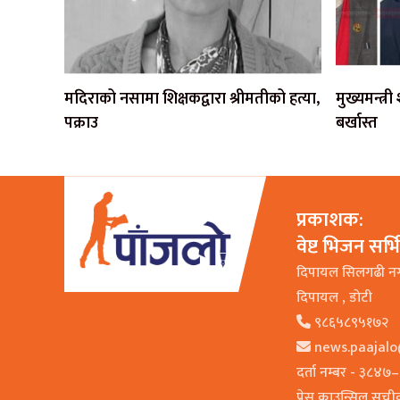
मदिराको नसामा शिक्षकद्वारा श्रीमतीको हत्या,
मुख्यमन्त्र
पक्राउ
बर्खास्त
प्रकाशक:
वेष्ट भिजन सर्
दिपायल सिलगढी न
दिपायल , डाेटी
९८६५८९५१७२
news.paajal
दर्ता नम्बर - ३८४
प्रेस काउन्सिल सूच