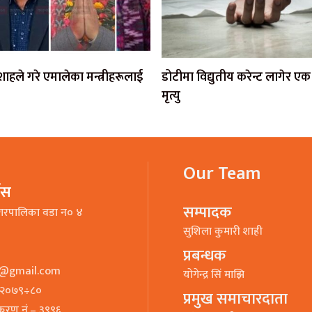
ी शाहले गरे एमालेका मन्त्रीहरूलाई
डोटीमा विद्युतीय करेन्ट लागेर 
मृत्यु
Our Team
भिस
सम्पादक
गरपालिका वडा न० ४
सुशिला कुमारी शाही
प्रबन्धक
o@gmail.com
याेगेन्द्र सिं माझि
७–२०७९÷८०
प्रमुख समाचारदाता
ीकरण नं.– ३९९६