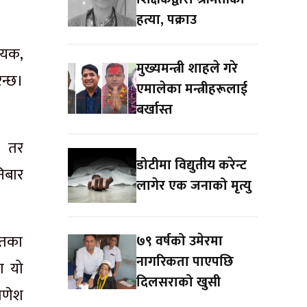
हत्या, पक्राउ
ायक,
मुख्यमन्त्री शाहले गरे
न्छ।
एमालेका मन्त्रीहरूलाई
बर्खास्त
छ। तर
डोटीमा विद्युतीय करेन्ट
निबार
लागेर एक जनाको मृत्यु
ारतका
७९ वर्षको उमेरमा
नागरिकता पाएपछि
मा यो
दिलसराको खुसी
गणेश