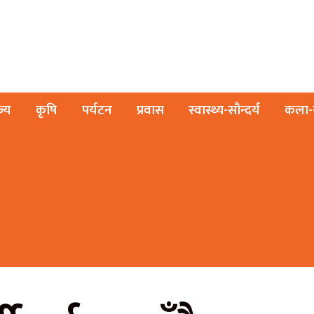
ज्य
कृषि
पर्यटन
प्रवास
स्वास्थ्य-सौन्दर्य
कला-स